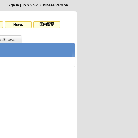
Sign In
|
Join Now
|
Chinese Version
国内贸易
News
e Shows