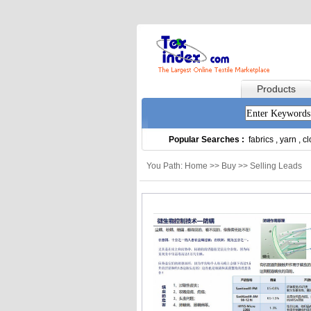
Products
Popular Searches :
fabrics
,
yarn
,
cl
You Path: Home >> Buy >> Selling Leads