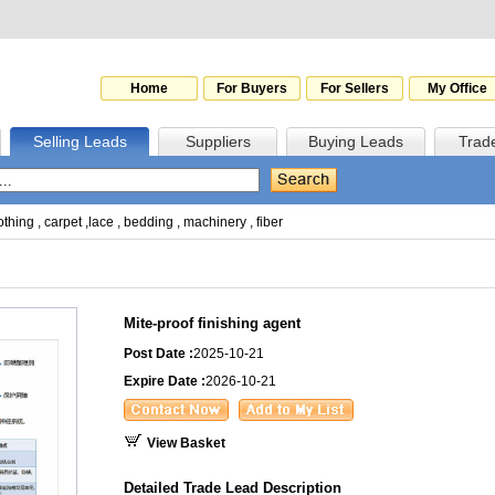
Home
For Buyers
For Sellers
My Office
Selling Leads
Suppliers
Buying Leads
Trad
othing
,
carpet
,
lace
,
bedding
,
machinery
,
fiber
Mite-proof finishing agent
Post Date :
2025-10-21
Expire Date :
2026-10-21
View Basket
Detailed Trade Lead Description