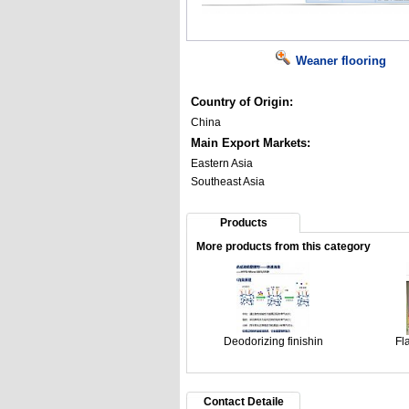
Weaner flooring
Country of Origin:
China
Main Export Markets:
Eastern Asia
Southeast Asia
Products
More products from this category
Deodorizing finishin
Fl
Contact Detaile